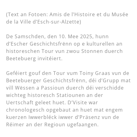
(Text an Fotoen: Amis de l’Histoire et du Musée
de la Ville d’Esch-sur-Alzette)
De Samschden, den 10. Mee 2025, hunn
d’Escher Geschichtsfrënn op e kulturellen an
historeschen Tour vun zwou Stonnen duerch
Beetebuerg invitéiert.
Geféiert gouf den Tour vum Toiny Graas vun de
Beetebuerger Geschichtsfrënn, déi d’Grupp mat
vill Wëssen a Passioun duerch déi verschidde
wichteg historesch Statiounen an der
Uertschaft geleet huet. D’Visite war
chronologesch opgebaut an huet mat engem
kuerzen Iwwerbléck iwwer d’Präsenz vun de
Réimer an der Regioun ugefaangen.