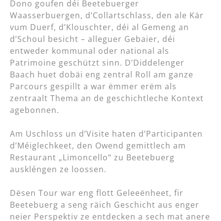
Dono goufen déi Beetebuerger
Waasserbuergen, d’Collartschlass, den ale Kär
vum Duerf, d’Klouschter, déi al Gemeng an
d’Schoul besicht – alleguer Gebaier, déi
entweder kommunal oder national als
Patrimoine geschützt sinn. D’Diddelenger
Baach huet dobäi eng zentral Roll am ganze
Parcours gespillt a war ëmmer erëm als
zentraalt Thema an de geschichtleche Kontext
agebonnen.
Am Uschloss un d’Visite haten d’Participanten
d’Méiglechkeet, den Owend gemittlech am
Restaurant „Limoncello“ zu Beetebuerg
auskléngen ze loossen.
Dësen Tour war eng flott Geleeënheet, fir
Beetebuerg a seng räich Geschicht aus enger
neier Perspektiv ze entdecken a sech mat anere