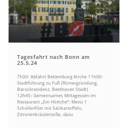
Tagesfahrt nach Bonn am
25.5.24
7h30: Abfahrt Bettemburg Kirche 11h00:
Stadtführung zu Fuß (Römergründung,
Barockresidenz, Beethoven Stadt)
12h45: Gemeinsames Mittagessen im
Restaurant „Em Höttche“: Menü 1
Schollenfilet mit Salzkartoffeln,
Zitronenkräutersoße, dazu